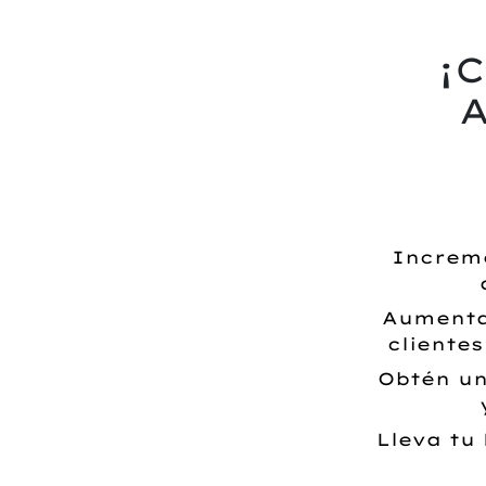
¡
Increme
Aumenta 
cliente
Obtén un
Lleva tu