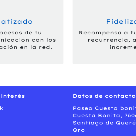
atizado
Fideliz
ocesos de tu
Recompensa a tus
icación con los
recurrencia,
ación en la red.
increme
 interés
Datos de contacto
k
Paseo Cuesta bonit
Cuesta Bonita, 760
n
Santiago de Queré
Qro