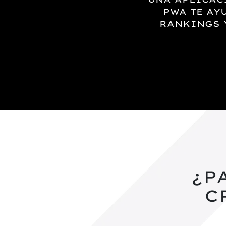
PWA TE AY
RANKINGS Y
¿P
C