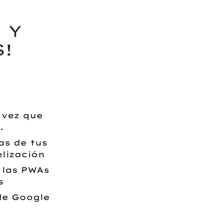
 Y
!
 vez que
.
as de tus
lización
 las PWAs
s
de Google